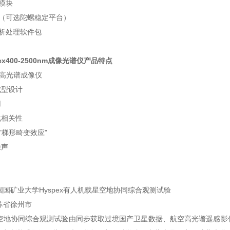
输模块
座（可选陀螺稳定平台）
分析处理软件包
x400-2500nm成像光谱仪
产品特点
"高光谱成像仪
成型设计
用
化相关性
"梯形畸变效应"
噪声
国国矿业大学Hyspex有人机载星空地协同综合观测试验
苏省徐州市
星空地协同综合观测试验由同步获取过境国产卫星数据、航空高光谱遥感影