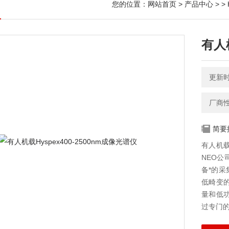
您的位置：
网站首页
>
产品中心
> >
有人机
更新时间
厂商
简要
有人机载
NEO
备*的
低畸变
量和低
过专门