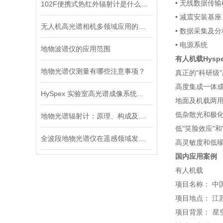
• 无线数据传
102F便携式热红外辐射计是什么？优势分析
• 减震安装基
无人机高光谱相机多领域应用的智慧之眼
• 数据采集及
• 电源系统
地物波谱仪的应用范围
有人机载Hyspe
地物光谱仪测量有哪些注意事项？
真正的"科研级
高度集成一体
HySpex 实验室高光谱成像系统，探索微观世界奥秘！
地面及机载两
低杂散光和极
地物光谱辐射计：原理、构成及应用探索
低"笑脸效应"和
全波段地物光谱仪在遥感领域发挥着重要的作用
高灵敏度和低
国内应用案例
有人机载
项目名称： 中
项目地点： 江
项目背景： 