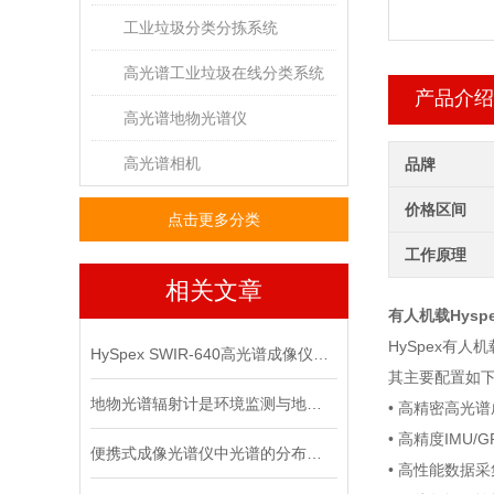
工业垃圾分类分拣系统
高光谱工业垃圾在线分类系统
产品介绍
高光谱地物光谱仪
高光谱相机
品牌
价格区间
点击更多分类
工作原理
相关文章
有人机载Hyspe
HySpex有
HySpex SWIR-640高光谱成像仪，如何重塑认知边界？
其主要配置如
地物光谱辐射计是环境监测与地球表面特征测量的工具
• 高精密高光
• 高精度IMU/
便携式成像光谱仪中光谱的分布特征
• 高性能数据