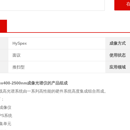
HySpex
成像方式
面议
使用状态
推扫型
应用领域
x400-2500nm成像光谱仪
的产品组成
人机载高光谱系统由一系列高性能的硬件系统高度集成组合而成。
下：
谱成像仪
GPS系统
采集单元