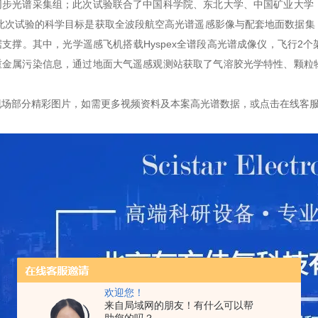
同步光谱采集组；此次试验联合了中国科学院、东北大学、中国矿业大学
 此次试验的科学目标是获取全波段航空高光谱遥感影像与配套地面数据集
支撑。其中，光学遥感飞机搭载Hyspex全谱段高光谱成像仪，飞行2
重金属污染信息，通过地面大气遥感观测站获取了气溶胶光学特性、颗粒
现场部分精彩图片，如需更多视频资料及本案高光谱数据，或点击在线客
欢迎您！
来自局域网的朋友！有什么可以帮