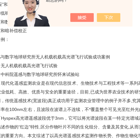
助您的吗？
和"梯形畸变效应"
低噪声
和数据率
和暗补偿校正
例：
数字地球研究所无人机载机载高光谱飞行试验成功案例
人机载机载高光谱飞行试验
科院遥感与数字地球研究所怀来试验站
代化遥感监测农业是在现代信息技术、生物技术与工程技术等一系列高
农业低耗、高效、优质与安全的重要途径，目前,已成为世界农业技术的研
，传统遥感技术(宽波段)真正成功用于监测农业管理中的例子并不多,究
率在100nm左右，且波段在波谱上不连续，不*覆盖整个可见光至红外
Hyspex高光谱遥感波段优于3nm，它可以将光谱波段在某一特定光
述作物的“红边"特性,区分作物叶片不同的生化组分、含量及其变化,从
展的重要方向。本文综述了以高光谱遥感技术监测作物长势、作物生物化