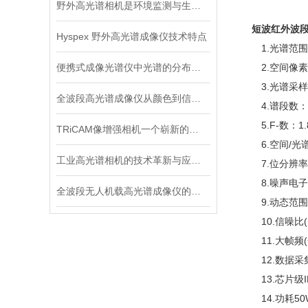
野外高光谱相机是环境监测与生态研究的工具
短波红外波段
Hyspex 野外高光谱成像仪技术特点
1.光谱范围：4
便携式成像光谱仪中光谱的分布特征
2.空间像素数
3.光谱采样带宽
全波段高光谱成像仪从颜色到信息的多维转换
4.谱段数：4
5.F-数：1.8
TRiCAM像增强相机一个崭新的图像升级方案
6.空间/光谱畸
工业高光谱相机的技术革新与应用前景
7.位分辨率(数字化
8.噪声电子数：2
全波段无人机载高光谱成像仪的应用与前景
9.动态范围：4
10.信噪比(SR
11.大帧频(全分
12.数据采
13.芯片级I
14.功耗50