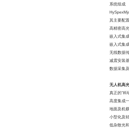
系统组成
HySpexM
其主要配置
高精密高光
嵌入式集成高精
嵌入式集成高
无线数据传
减震安装基
数据采集及
无人机高
真正的"科研
高度集成一
地面及机载
小型化及轻
低杂散光和