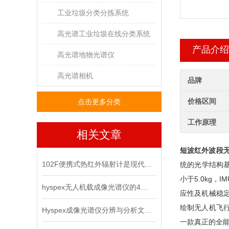
工业垃圾分类分拣系统
高光谱工业垃圾在线分类系统
产品介绍
高光谱地物光谱仪
高光谱相机
品牌
价格区间
点击更多分类
工作原理
相关文章
短波红外波段
102F便携式热红外辐射计是现代测温技术的革新先锋
统的光学结构基
小于5.0kg
hyspex无人机载成像光谱仪的4大创新成果分析
应性及机械稳
绘制无人机飞
Hyspex成像光谱仪分辨与分析文物特征
一款真正的全