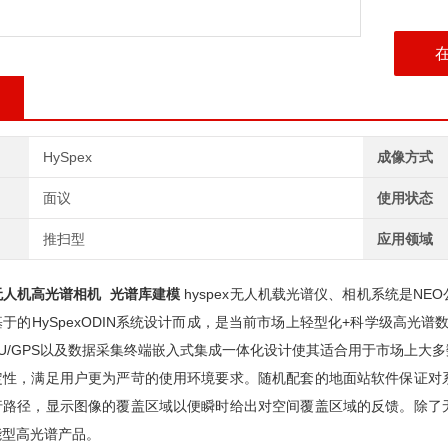
HySpex
成像方式
面议
使用状态
推扫型
应用领域
无人机高光谱相机 光谱库建模
hyspex无人机载光谱仪、相机系统是N
于的HySpexODIN系统设计而成，是当前市场上轻型化+科学级高光谱数据
，IMU/GPS以及数据采集终端嵌入式集成一体化设计使其适合用于市场
定性，满足用户更为严苛的使用环境要求。随机配套的地面站软件保证对
行路径，显示图像的覆盖区域以便瞬时给出对空间覆盖区域的反馈。除了
能型高光谱产品。