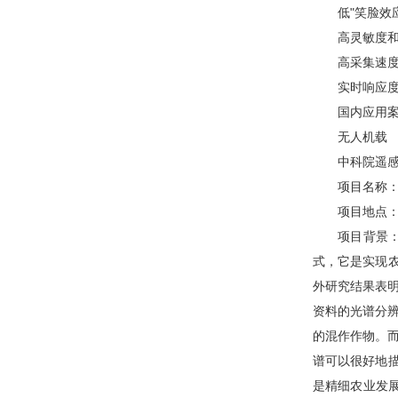
低"笑脸效应"
高灵敏度和
高采集速度
实时响应度
国内应用案
无人机载
中科院遥感与
项目名称：无
项目地点：中
项目背景：现
式，它是实现
外研究结果表明
资料的光谱分辨
的混作作物。而
谱可以很好地描
是精细农业发