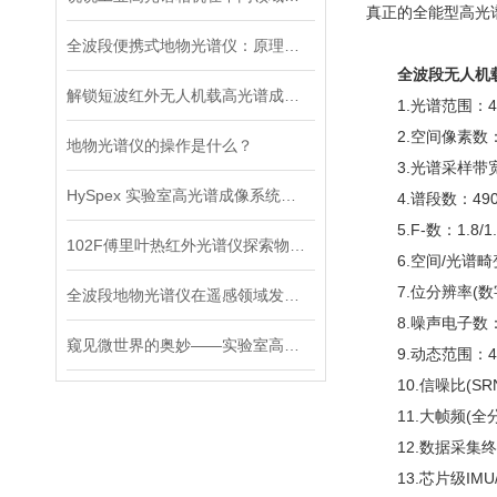
真正的全能型高光
全波段便携式地物光谱仪：原理与野外检测应用
全波段无人机
解锁短波红外无人机载高光谱成像仪新视界
1.光谱范围：400
2.空间像素数：1
地物光谱仪的操作是什么？
3.光谱采样带宽：3
HySpex 实验室高光谱成像系统，探索微观世界奥秘！
4.谱段数：49
5.F-数：1.8/1.
102F傅里叶热红外光谱仪探索物质世界的红外之眼
6.空间/光谱畸变
7.位分辨率(数字化bi
全波段地物光谱仪在遥感领域发挥着重要的作用
8.噪声电子数：2.3
窥见微世界的奥妙——实验室高光谱成像系统
9.动态范围：440
10.信噪比(SRN)
11.大帧频(全分辨率
12.数据采集终
13.芯片级IMU