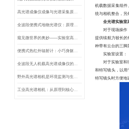
机载数据采集组件、
高光谱成像仪成像与光谱采集原理详解
统与相机整合，另外
全光谱实验室
全波段便携式地物光谱仪：原理与野外检测应用
对于现场操作，HyS
窥见微世界的奥妙——实验室高光谱成像系统
提供续航力较长的
种带有云台的三脚
便携式热红外辐射计：小巧身躯，*热辐射测量性能
实验室设置：
对于实验室和现场
全波段无人机载高光谱成像仪的应用与前景
和特写镜头，以用
野外高光谱相机是环境监测与生态研究的工具
特写镜头时方便地
工业高光谱相机：从原理到核心技术的解析