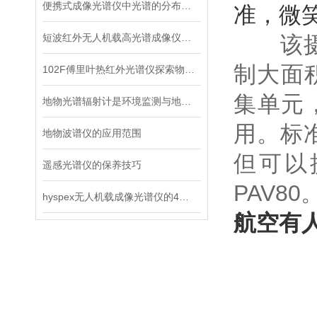
便携式成像光谱仪中光谱的分布特征
准，微
短波红外无人机载高光谱成像仪助力精准农业与环境监测
该摄像
制大面积
102F傅里叶热红外光谱仪探索物质世界的红外之眼
集单元
地物光谱辐射计是环境监测与地球表面特征测量的工具
用。标
地物波谱仪的应用范围
但可以
遥感光谱仪的保养技巧
PAV80
hyspex无人机载成像光谱仪的4大创新成果分析
航空有