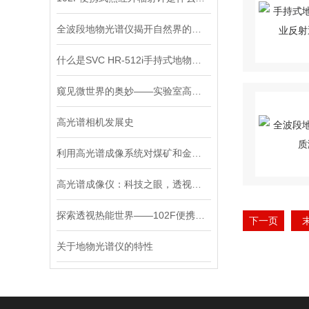
全波段地物光谱仪揭开自然界的多彩面纱
什么是SVC HR-512i手持式地物光谱仪？看完这篇就懂
窥见微世界的奥妙——实验室高光谱成像系统
高光谱相机发展史
利用高光谱成像系统对煤矿和金矿的矿石质量进行分级
高光谱成像仪：科技之眼，透视万物
探索透视热能世界——102F便携式热红外辐射计
下一页
关于地物光谱仪的特性