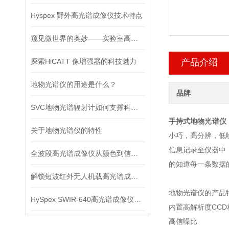
Hyspex 野外高光谱成像仪技术特点
窥见微世界的奥妙——实验室高光谱成像系统
探索HiCATT 像增强器的科技魅力
产品介绍
地物光谱仪的用途是什么？
品牌
SVC地物光谱辐射计如何支撑科研与行业高效决策
手持式地物光谱仪
关于地物光谱仪的特性
小巧，高分辨，低
信息记录至仪器中
全波段高光谱成像仪从颜色到信息的多维转换
的知道每一条数据
解锁短波红外无人机载高光谱成像仪新视界
地物光谱仪的产品
HySpex SWIR-640高光谱成像仪，如何重塑认知边界？
内置高解析度CC
高信噪比