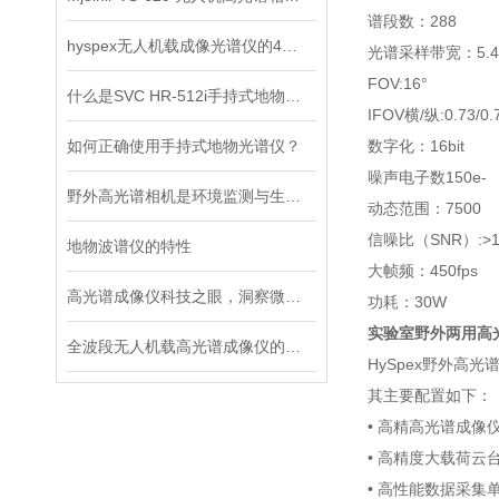
谱段数：288
hyspex无人机载成像光谱仪的4大创新成果分析
光谱采样带宽：5.4
FOV:16°
什么是SVC HR-512i手持式地物光谱仪？看完这篇就懂
IFOV横/纵:0.73/0.
如何正确使用手持式地物光谱仪？
数字化：16bit
噪声电子数150e-
野外高光谱相机是环境监测与生态研究的工具
动态范围：7500
信噪比（SNR）:>1,
地物波谱仪的特性
大帧频：450fps
高光谱成像仪科技之眼，洞察微观世界的根据
功耗：30W
实验室野外两用高
全波段无人机载高光谱成像仪的应用与前景
HySpex野外高
其主要配置如下：
• 高精高光谱成像
• 高精度大载荷云
• 高性能数据采集