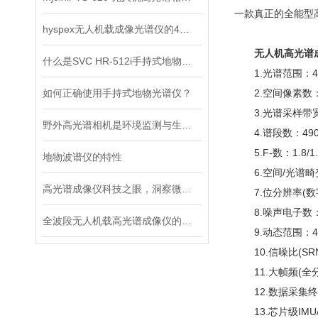
一款真正的全能型
hyspex无人机载成像光谱仪的4大创新成果分析
无人机高光谱
什么是SVC HR-512i手持式地物光谱仪？看完这篇就懂
1.光谱范围：400
如何正确使用手持式地物光谱仪？
2.空间像素数：1
3.光谱采样带宽：3
野外高光谱相机是环境监测与生态研究的工具
4.谱段数：49
5.F-数：1.8/1.
地物波谱仪的特性
6.空间/光谱畸变
高光谱成像仪科技之眼，洞察微观世界的根据
7.位分辨率(数字化bi
8.噪声电子数：2.3
全波段无人机载高光谱成像仪的应用与前景
9.动态范围：440
10.信噪比(SRN)
11.大帧频(全分辨率
12.数据采集终
13.芯片级IMU