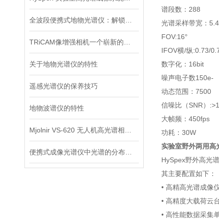
谱段数：288
全波段便携式地物光谱仪：解锁自然界的光谱密码
光谱采样带宽：5.4
FOV:16°
TRiCAM像增强相机一个崭新的图像升级方案
IFOV横/纵:0.73/0.
关于地物光谱仪的特性
数字化：16bit
噪声电子数150e-
遥感光谱仪的保养技巧
动态范围：7500
信噪比（SNR）:>1,
地物波谱仪的特性
大帧频：450fps
Mjolnir VS-620 无人机高光谱相机飞行作业常见问题
功耗：30W
实验室野外两用高
便携式成像光谱仪中光谱的分布特征
HySpex野外高
其主要配置如下：
• 高精高光谱成像
• 高精度大载荷云
• 高性能数据采集